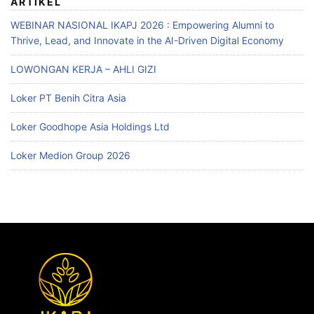
ARTIKEL
WEBINAR NASIONAL IKAPJ 2026 : Empowering Alumni to
Thrive, Lead, and Innovate in the AI-Driven Digital Economy
LOWONGAN KERJA – AHLI GIZI
Loker PT Benih Citra Asia
Loker Goodhope Asia Holdings Ltd
Loker Medion Group 2026