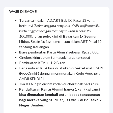
T***s D*i A*****n
KARTU ANGGOTA IKAPJ
WAJIB DI BACA !!!
Tercantum dalam AD/ART Bab IX, Pasal 13 yang
berbunyi
‘Setiap anggota pengurus IKAPJ wajib memiliki
kartu anggota dengan membayar iuran sebesar Rp.
100.000.
Iuran pokok ini di Bayarkan 1x Seumur
Hidup.
Selain itu juga tercantum dalam ART Pasal 12
tentang Keuangan
Biaya pembuatan Kartu Alumni sebesar Rp. 25.000.
Ongkos kirim belum termasuk harga tersebut
Pembuatan KTA +- 1-2 Bulan
Pengambilan KTA bisa di lakukan di Sekretariat IKAPJ
(FreeOngkir) dengan menggunakan Kode Voucher :
AMBILSENDIRI
Jika KTA ingin dikirim kode voucher tidak perlu diisi
Pendaftaran Kartu Alumni hanya 1 kali (kwitansi
bisa digunakan kembali untuk bebas tanggungan
bagi mereka yang studi lanjut D4/S2 di Politeknik
Negeri Jember)