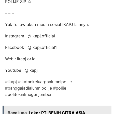
POLIJE SIP 👍
– – –
Yuk follow akun media sosial IKAPJ lainnya.
Instagram : @ikapj.official
Facebook : @ikapj.official1
Web : ikapj.or.id
Youtube : @ikapj
#ikapj #ikatankeluargaalumnipolije
#banggajadialumnipolije #polije
#politekniknegerijember
Baca juga
Loker PT. BENIH CITRA ASIA