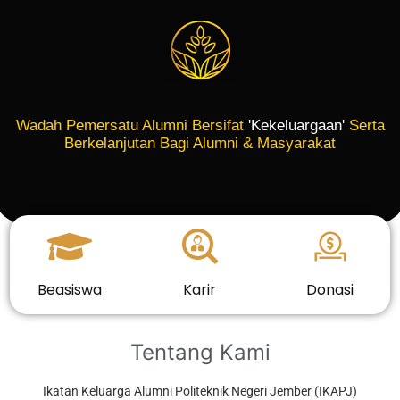
Wadah Pemersatu Alumni Bersifat
'Kekeluargaan'
Serta
Berkelanjutan Bagi Alumni & Masyarakat
Beasiswa
Karir
Donasi
Tentang Kami
Ikatan Keluarga Alumni Politeknik Negeri Jember (IKAPJ)