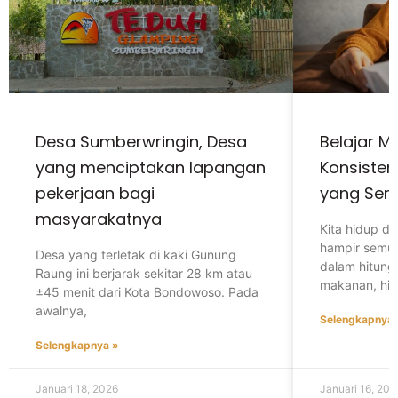
Desa Sumberwringin, Desa
Belajar M
yang menciptakan lapangan
Konsisten
pekerjaan bagi
yang Serb
masyarakatnya
Kita hidup d
hampir semua
Desa yang terletak di kaki Gunung
dalam hitunga
Raung ini berjarak sekitar 28 km atau
makanan, hib
±45 menit dari Kota Bondowoso. Pada
awalnya,
Selengkapnya 
Selengkapnya »
Januari 18, 2026
Januari 16, 202