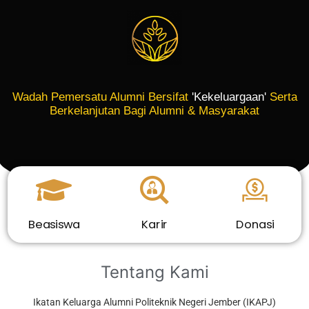
Wadah Pemersatu Alumni Bersifat
'Kekeluargaan'
Serta
Berkelanjutan Bagi Alumni & Masyarakat
Beasiswa
Karir
Donasi
Tentang Kami
Ikatan Keluarga Alumni Politeknik Negeri Jember (IKAPJ)