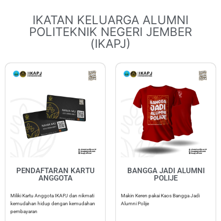
IKATAN KELUARGA ALUMNI
POLITEKNIK NEGERI JEMBER
(IKAPJ)
PENDAFTARAN KARTU
BANGGA JADI ALUMNI
ANGGOTA
POLIJE
Miliki Kartu Anggota IKAPJ dan nikmati
Makin Keren pakai Kaos Bangga Jadi
kemudahan hidup dengan kemudahan
Alumni Polije
pembayaran